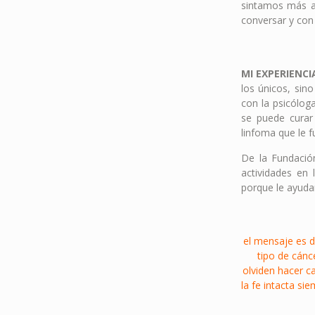
sintamos más a
conversar y con
MI EXPERIENC
los únicos, si
con la psicólog
se puede curar 
linfoma que le 
De la Fundació
actividades en 
porque le ayudan
el mensaje es 
tipo de cánc
olviden hacer c
la fe intacta s