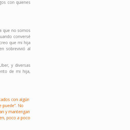
gos con quienes
ta que no somos
Cuando conversé
creo que mi hija
en sobrevivió al
ber, y diversas
ento de mi hija,
cados con algún
se puede”. No
zcan y mantengan
ien, poco a poco