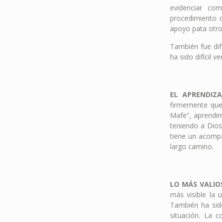
evidenciar co
procedimiento q
apoyo pata otro
También fue dif
ha sido difícil v
EL APRENDIZA
firmemente que
Mafe”, aprendim
teniendo a Dios
tiene un acompa
largo camino.
LO MÁS VALI
más visible la 
También ha sid
situación. La 