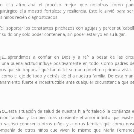
mo ella afrontaba el proceso mejor que nosotros como pad
uirúrgico ella mostró fortaleza y resiliencia. Esto le sirvió para s
s niños recién diagnosticados.
ícil soportar los constantes pinchazos con agujas y perder su cab
er su dolor y solo poder contenerla, sin poder estar yo en su lugar.
JE…
aprendimos a confiar en Dios y a reír a pesar de las circu
 una buena actitud influye positivamente en todo. Como padres d
os que sin importar qué tan difícil sea una prueba a primera vista, 
 como el eje de todo y detrás de él a nuestra familia. De esta mane
ñamiento fuerte e indestructible ante cualquier circunstancia que s
OSO…
esta situación de salud de nuestra hija fortaleció la confianza 
unión familiar y también más consiente el amor infinito que existe
o valioso conocer a otros niños y a otras familias que como noso
compañía de otros niños que viven lo mismo que María Fernan