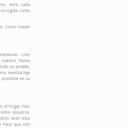
res. Ante cada
er escogida como
ello. Como madre
nstancias. Creo
e nuestra “mona
todo es posible,
ra, nuestra hija
e presente en su
en el hogar, hizo
 entre nosotros.
tros viven esta
da hace que nos