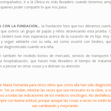
compañados. Ir a la Clínica es más llevadero cuando tenemos ami
 quienes poder compartir lo que nos pasa.
IA CON LA FUNDACION…
la Fundación hizo que nos diéramos cuen
no que somos un grupo de papás y niños atravesando esta prueba. 
a Sinders tuve más esperanza acerca de la curación de mi hija. Hoy 
y seguir adelante con su vida, así como ocurrió con Sinders, qui
fue diagnosticado cuando era niña.
n también he recibido bonos de mercado, servicio de transporte U
la hospitalización, que hacen más llevadero el tiempo de tratami
 a pensar en otras cosas y a distraer su atención.
de María Fernanda para otros niños que como ella han sido diagnosti
er: “no se rindan, intentar las veces que sea necesario es la clave, si 
aso a todas las indicaciones de los médicos oncólogos. No desfalle
iempre con buena actitud, porque aunque las cosas a veces no estén b
van cambiando y mejorando.