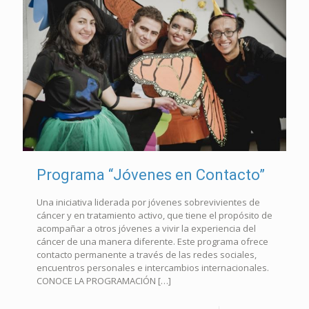
Programa “Jóvenes en Contacto”
Una iniciativa liderada por jóvenes sobrevivientes de
cáncer y en tratamiento activo, que tiene el propósito de
acompañar a otros jóvenes a vivir la experiencia del
cáncer de una manera diferente. Este programa ofrece
contacto permanente a través de las redes sociales,
encuentros personales e intercambios internacionales.
CONOCE LA PROGRAMACIÓN
[…]