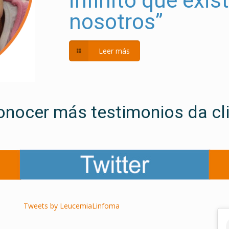
infinito que exis
nosotros”
Leer más
onocer más testimonios da cl
Tweets by LeucemiaLinfoma