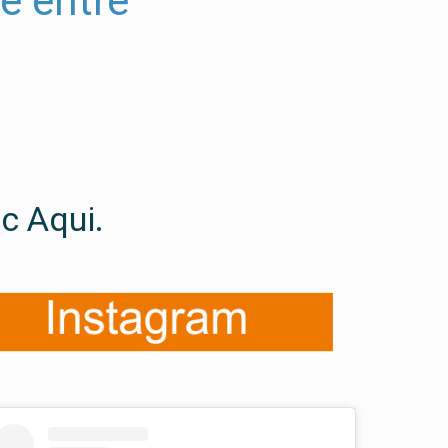
te entre
ic
Aqui.