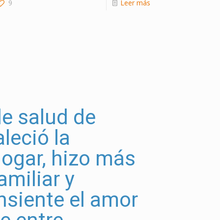
9
Leer más
de salud de
aleció la
hogar, hizo más
amiliar y
siente el amor