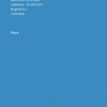
Barrio La Porcincula
Teléfono: 3214757017
Bogotá D.C.
Colombia
Mapa