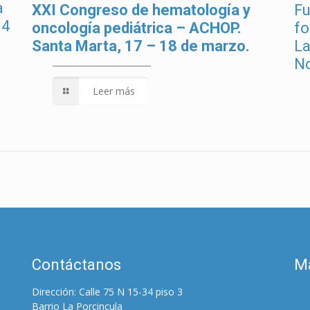
a
XXI Congreso de hematología y
Fu
14
oncología pediátrica – ACHOP.
fo
Santa Marta, 17 – 18 de marzo.
La
No
Leer más
Contáctanos
M
Dirección: Calle 75 N 15-34 piso 3
Barrio La Porcincula