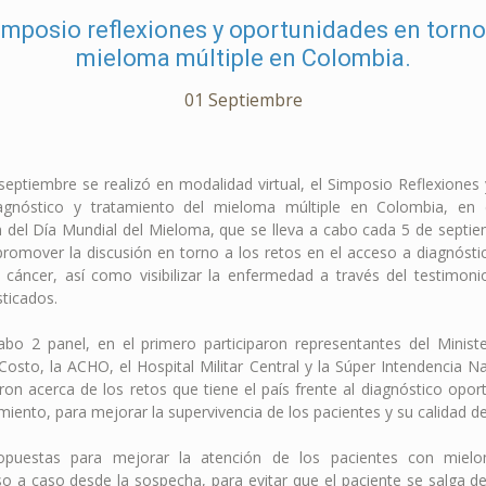
imposio reflexiones y oportunidades en torno 
mieloma múltiple en Colombia.
01 Septiembre
septiembre se realizó en modalidad virtual, el Simposio Reflexiones
agnóstico y tratamiento del mieloma múltiple en Colombia, en
el Día Mundial del Mieloma, que se lleva a cabo cada 5 de septiem
promover la discusión en torno a los retos en el acceso a diagnósti
 cáncer, así como visibilizar la enfermedad a través del testimon
sticados.
abo 2 panel, en el primero participaron representantes del Ministe
Costo, la ACHO, el Hospital Militar Central y la Súper Intendencia Na
eron acerca de los retos que tiene el país frente al diagnóstico opor
amiento, para mejorar la supervivencia de los pacientes y su calidad de
puestas para mejorar la atención de los pacientes con mielo
o a caso desde la sospecha, para evitar que el paciente se salga de 