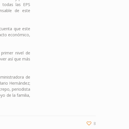
e todas las EPS
nsable de este
 cuenta que este
pacto económico,
 primer nivel de
over así que más
dministradora de
Mario Hernández;
repo, periodista
yo de la familia,
8