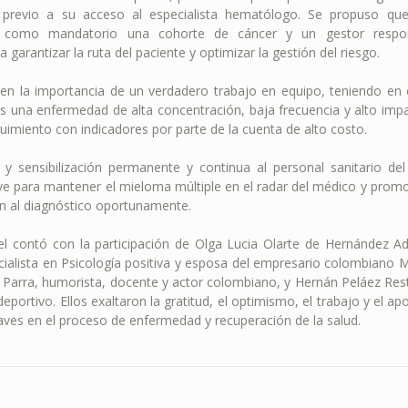
 previo a su acceso al especialista hematólogo. Se propuso qu
r como mandatorio una cohorte de cáncer y un gestor respo
 garantizar la ruta del paciente y optimizar la gestión del riesgo.
 en la importancia de un verdadero trabajo en equipo, teniendo en
es una enfermedad de alta concentración, baja frecuencia y alto im
uimiento con indicadores por parte de la cuenta de alto costo.
 y sensibilización permanente y continua al personal sanitario del
ave para mantener el mieloma múltiple en el radar del médico y prom
en al diagnóstico oportunamente.
l contó con la participación de Olga Lucia Olarte de Hernández A
ialista en Psicología positiva y esposa del empresario colombiano 
rra, humorista, docente y actor colombiano, y Hernán Peláez Rest
eportivo. Ellos exaltaron la gratitud, el optimismo, el trabajo y el apo
ves en el proceso de enfermedad y recuperación de la salud.