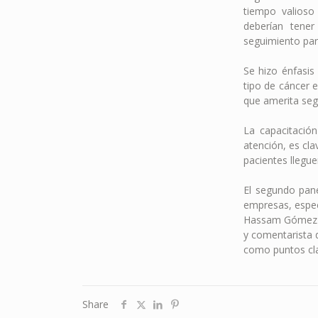
tiempo valioso
deberían tene
seguimiento para
Se hizo énfasis
tipo de cáncer 
que amerita seg
La capacitación
atención, es cl
pacientes llegu
El segundo pane
empresas, espec
Hassam Gómez Pa
y comentarista d
como puntos cla
Share